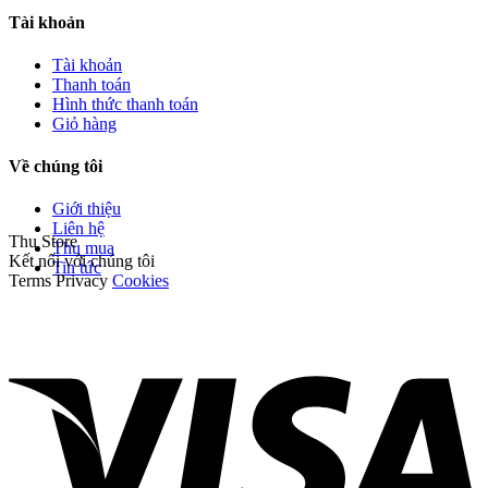
Tài khoản
Tài khoản
Thanh toán
Hình thức thanh toán
Giỏ hàng
Về chúng tôi
Giới thiệu
Liên hệ
Thu Store
Thu mua
Kết nối với chúng tôi
Tin tức
Terms
Privacy
Cookies