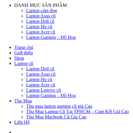
DANH MỤC SẢN PHẨM
Laptop cảm ứng
Laptop Asus cũ
Laptop Dell cũ
Laptop Hp cũ
Laptop Acer cũ
Laptop Gaming – Đồ Họa
Trang chủ
Giới thiệu
Shop
Laptop cũ
Laptop Dell cũ
Laptop Asus cũ
Laptop Hp cũ
Laptop Acer cũ
Laptop Lenovo cũ
Laptop Gaming – Đồ Họa
Thu Mua
Thu mua laptop gaming cũ giá Cao
Thu Mua Laptop Cũ Tại TPHCM – Cam Kết Giá Cao
Thu Mua Macbook Cũ Gía Cao
Liên Hệ