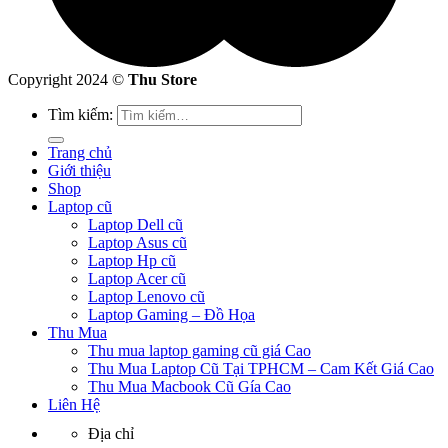
Copyright 2024 ©
Thu Store
Tìm kiếm:
Trang chủ
Giới thiệu
Shop
Laptop cũ
Laptop Dell cũ
Laptop Asus cũ
Laptop Hp cũ
Laptop Acer cũ
Laptop Lenovo cũ
Laptop Gaming – Đồ Họa
Thu Mua
Thu mua laptop gaming cũ giá Cao
Thu Mua Laptop Cũ Tại TPHCM – Cam Kết Giá Cao
Thu Mua Macbook Cũ Gía Cao
Liên Hệ
Địa chỉ