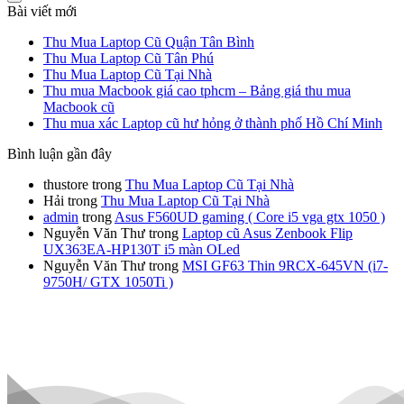
Bài viết mới
Thu Mua Laptop Cũ Quận Tân Bình
Thu Mua Laptop Cũ Tân Phú
Thu Mua Laptop Cũ Tại Nhà
Thu mua Macbook giá cao tphcm – Bảng giá thu mua
Macbook cũ
Thu mua xác Laptop cũ hư hỏng ở thành phố Hồ Chí Minh
Bình luận gần đây
thustore
trong
Thu Mua Laptop Cũ Tại Nhà
Hải
trong
Thu Mua Laptop Cũ Tại Nhà
admin
trong
Asus F560UD gaming ( Core i5 vga gtx 1050 )
Nguyễn Văn Thư
trong
Laptop cũ Asus Zenbook Flip
UX363EA-HP130T i5 màn OLed
Nguyễn Văn Thư
trong
MSI GF63 Thin 9RCX-645VN (i7-
9750H/ GTX 1050Ti )