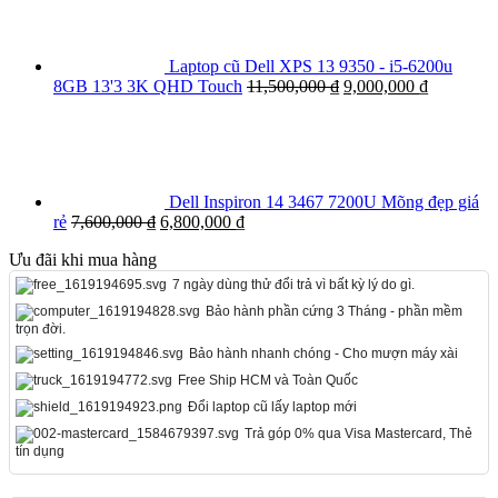
Laptop cũ Dell XPS 13 9350 - i5-6200u
8GB 13'3 3K QHD Touch
11,500,000
₫
9,000,000
₫
Dell Inspiron 14 3467 7200U Mõng đẹp giá
rẻ
7,600,000
₫
6,800,000
₫
Ưu đãi khi mua hàng
7 ngày dùng thử đổi trả vì bất kỳ lý do gì.
Bảo hành phần cứng 3 Tháng - phần mềm
trọn đời.
Bảo hành nhanh chóng - Cho mượn máy xài
Free Ship HCM và Toàn Quốc
Đổi laptop cũ lấy laptop mới
Trả góp 0% qua Visa Mastercard, Thẻ
tín dụng