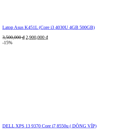
Latop Asus K451L (Core i3 4030U 4GB 500GB)
3,500,000
₫
2,900,000
₫
-15%
DELL XPS 13 9370 Core i7 8550u ( DÒNG VÍP)