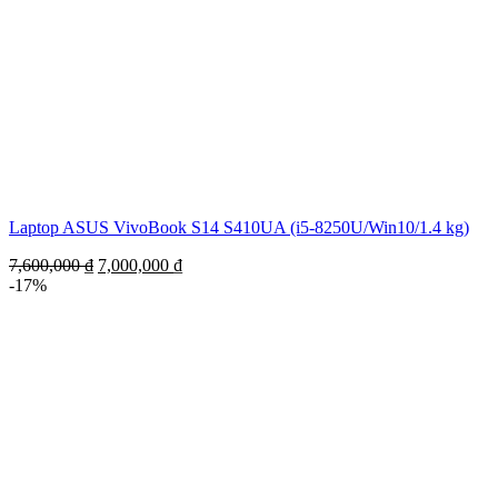
Laptop ASUS VivoBook S14 S410UA (i5-8250U/Win10/1.4 kg)
7,600,000
₫
7,000,000
₫
-17%