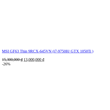
MSI GF63 Thin 9RCX-645VN (i7-9750H/ GTX 1050Ti )
15,300,000
₫
13,000,000
₫
-26%