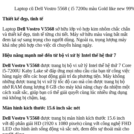
Laptop cũ Dell Vostro 5568 ( i5 7200u màu Gold like new 99
Thiết kế đẹp, tinh tế
Laptop
Dell Vostro V5568
sở hữu lớp vỏ hợp kim nhôm chắc chắn
và thiết kế đẹp, tinh tế từng chi tiết. Máy sở hữu màu vàng bắt mắt
đem lại sự sang trọng cho người dùng. Ngoài ra, trọng lượng máy
khá nhẹ phù hợp cho việc di chuyển hàng ngày.
Hiệu năng mạnh mẽ đến từ bộ vi xử lý Intel thế hệ thứ 7
Dell Vostro V5568
được trang bị bộ vi xử lý Intel thế hệ thứ 7 Core
i5-7200U Kaby Lake sẽ đáp ứng mọi nhu cầu của bạn từ công việc
hàng ngày đến các hoạt động giải trí đa phương tiện. Máy không
những được trang bị vi xử lý tốc độ cao mà còn được trang bị bộ
nhớ RAM dung lượng 8 GB cho máy khả năng chạy đa nhiệm một
cách xuất sắc, giúp bạn có thể giải quyết cùng lúc nhiều ứng dụng
mà không bị chậm, lag.
Màn hình kích thước 15.6 inch sắc nét
Dell Vostro V5568
được trang bị màn hình kích thước 15.6 inch
với độ phân giải HD (1920 x 1080 pixels) cùng với công nghệ FHD
LED cho hình ảnh sống động và sắc nét, đem đến sự thoải mái cho