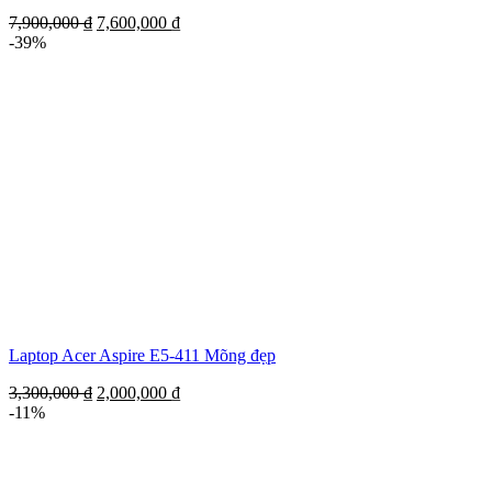
7,900,000
₫
7,600,000
₫
-39%
Laptop Acer Aspire E5-411 Mõng đẹp
3,300,000
₫
2,000,000
₫
-11%