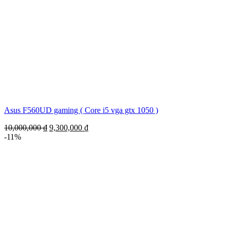
Asus F560UD gaming ( Core i5 vga gtx 1050 )
10,000,000
₫
9,300,000
₫
-11%