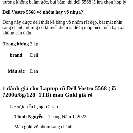
trường không bị ẩm ước, bụi bẩm, thì dell 5568 là lựa chọn hợp lý
Dell Vostro 5568 võ nhôm hay võ nhựa?
Dòng nầy được dell thiết kế bằng võ nhôm rất đẹp, bắt mắt nhìn
sang chảnh, nhưng có khuyết điểm là dể bị móp méo, nếu bạn xài
không cẩn thận.
Trọng lượng
2 kg
brand
Dell
Màu sắc
Đen
1 đánh giá cho
Laptop cũ Dell Vostro 5568 ( i5
7200u/8g/128+1TB) màu Gold giá rẻ
Được xếp hạng
5
5 sao
Thinh Nguyễn
–
Tháng Năm 1, 2022
Màu gold võ nhôm sang chảnh