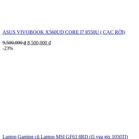
ASUS VIVOBOOK X560UD CORE I7 8550U ( CẠC RỜI)
9,500,000
₫
8,500,000
₫
-23%
Laptop Gaming cũ Laptop MSI GF63 8RD (i5 vga gtx 1050TI)