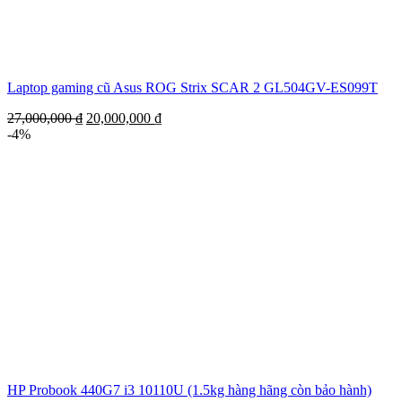
Laptop gaming cũ Asus ROG Strix SCAR 2 GL504GV-ES099T
27,000,000
₫
20,000,000
₫
-4%
HP Probook 440G7 i3 10110U (1.5kg hàng hãng còn bảo hành)