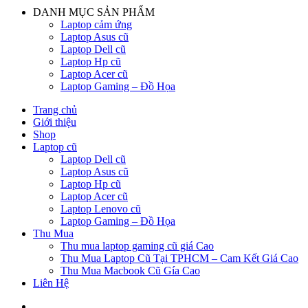
DANH MỤC SẢN PHẨM
Laptop cảm ứng
Laptop Asus cũ
Laptop Dell cũ
Laptop Hp cũ
Laptop Acer cũ
Laptop Gaming – Đồ Họa
Trang chủ
Giới thiệu
Shop
Laptop cũ
Laptop Dell cũ
Laptop Asus cũ
Laptop Hp cũ
Laptop Acer cũ
Laptop Lenovo cũ
Laptop Gaming – Đồ Họa
Thu Mua
Thu mua laptop gaming cũ giá Cao
Thu Mua Laptop Cũ Tại TPHCM – Cam Kết Giá Cao
Thu Mua Macbook Cũ Gía Cao
Liên Hệ