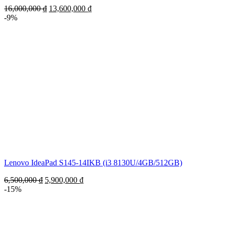
16,000,000
₫
13,600,000
₫
-9%
Lenovo IdeaPad S145-14IKB (i3 8130U/4GB/512GB)
6,500,000
₫
5,900,000
₫
-15%