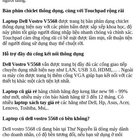
người dùng.
Bàn phím chiclet thông dụng, cùng với Touchpad rộng rãi
Laptop Dell Vostro V5568
được trang bị bàn phím dạng chiclet
thông dụng hiện nay với các phím bấm được sắp xếp khoa học, độ
nảy phím tốt giúp người dùng nhập liệu nhanh chóng và chính xác.
Touchpad cảm ứng rộng rãi có bề mặt được làm mịn, rất thuận tiện
để người dùng sử dụng thay thế chuột rời.
Hỗ trợ đầy đủ cổng kết nối thông dụng
Dell Vostro V5568
vẫn được trang bị đầy đủ các cổng giao tiếp
chuyên dụng nhất hiện nay như LAN, USB 3.0, HDMI,… . Ngoài
ra máy còn được trang bị thêm cổng VGA giúp bạn kết nối với các
thiết bị khác một cách tiện lợi nhất.
Laptop cũ giá rẻ
hàng chính hãng đẹp keng like new 98 – 99%
như mới, nhiều máy còn bảo hành hãng từ 3 đến 12 tháng. Có
nhiều
laptop xách tay giá rẻ
các hãng như Dell, Hp, Asus, Acer,
Lenovo, Toshiba, Msi,..
Laptop cũ dell vostro 5568 có bền không?
Dell vostro 5568 cũ đang bán tại Thư Nguyễn là dòng máy dành
cho doanh nhân, có độ bền tương đối, nếu bạn sử dụng ở môi