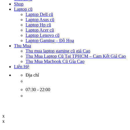
Shop
Laptop cũ
Laptop Dell cũ
Laptop Asus cũ
Laptop Hp cũ
Laptop Acer cũ
Laptop Lenovo cũ
Laptop Gaming – Đồ Họa
Thu Mua
Thu mua laptop gaming cũ giá Cao
Thu Mua Laptop Cũ Tại TPHCM – Cam Kết Giá Cao
Thu Mua Macbook Cũ Gía Cao
Liên Hệ
Địa chỉ
07:30 - 22:00
x
x