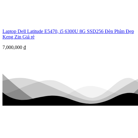
Laptop Dell Latitude E5470, i5 6300U 8G SSD256 Đèn Phím Đẹp
Keng Zin Giá rẻ
7,000,000
₫