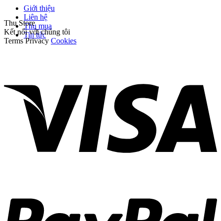
Giới thiệu
Liên hệ
Thu Store
Thu mua
Kết nối với chúng tôi
Tin tức
Terms
Privacy
Cookies