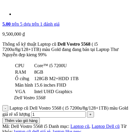
5.00
trên 5 dựa trên
1
đánh giá
9,500,000
₫
Thông số kỹ thuật Laptop cũ
Dell Vostro 5568
( i5
7200u/8g/128+1TB) màu Gold đang đang bán tại Laptop Thư
Nguyễn đẹp kieng 99%
CPU
Core™ i5 7200U
RAM
8GB
Ổ cứng
128GB M2+HDD 1TB
Màn hình
15.6 inches FHD
VGA
Intel UHD Graphics
Dell Vostro 5568
Laptop cũ Dell Vostro 5568 ( i5 7200u/8g/128+1TB) màu Gold
giá rẻ số lượng
Thêm vào giỏ hàng
Mã:
Dell Vostro 5568 i5
Danh mục:
Laptop cũ
,
Laptop Dell cũ
Từ
khóa:
laptop cũ dell giá rẻ
,
laptop like new