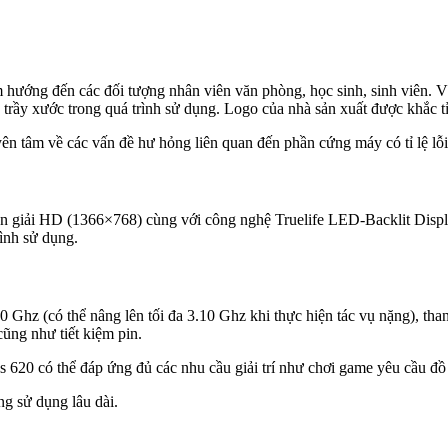
ằm hướng đến các đối tượng nhân viên văn phòng, học sinh, sinh viên.
trầy xước trong quá trình sử dụng. Logo của nhà sản xuất được khắc t
yên tâm về các vấn đề hư hỏng liên quan đến phần cứng máy có tỉ lệ lỗi
n giải HD (1366×768) cùng với công nghệ Truelife LED-Backlit Display
rình sử dụng.
2.50 Ghz (có thể nâng lên tối đa 3.10 Ghz khi thực hiện tác vụ nặng),
ng như tiết kiệm pin.
 620 có thể đáp ứng đủ các nhu cầu giải trí như chơi game yêu cầu đồ
ng sử dụng lâu dài.