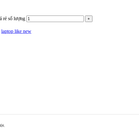
á rẻ số lượng
:
laptop like new
ời.