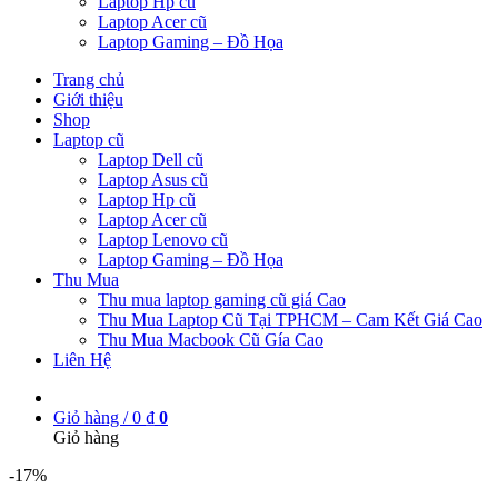
Laptop Hp cũ
Laptop Acer cũ
Laptop Gaming – Đồ Họa
Trang chủ
Giới thiệu
Shop
Laptop cũ
Laptop Dell cũ
Laptop Asus cũ
Laptop Hp cũ
Laptop Acer cũ
Laptop Lenovo cũ
Laptop Gaming – Đồ Họa
Thu Mua
Thu mua laptop gaming cũ giá Cao
Thu Mua Laptop Cũ Tại TPHCM – Cam Kết Giá Cao
Thu Mua Macbook Cũ Gía Cao
Liên Hệ
Giỏ hàng /
0
₫
0
Giỏ hàng
-17%