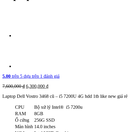
5.00
trên 5 dựa trên
1
đánh giá
7,600,000
₫
6,300,000
₫
Laptop Dell Vostro 3468 cũ – i5 7200U 4G hdd 1tb like new giá rẻ
CPU
Bộ xử lý Intel® i5 7200u
RAM
8GB
Ổ cứng
256G SSD
Màn hình
14.0 inches