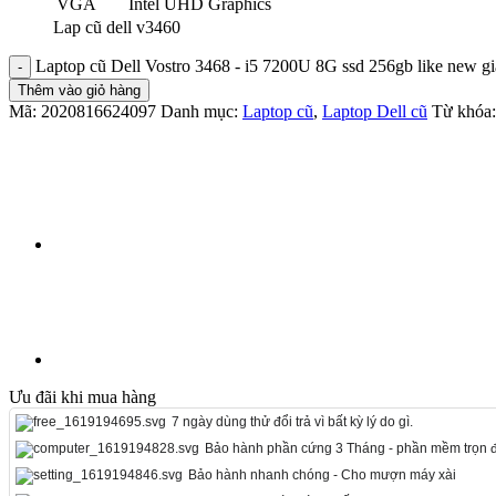
VGA
Intel UHD Graphics
Lap cũ dell v3460
Laptop cũ Dell Vostro 3468 - i5 7200U 8G ssd 256gb like new gi
Thêm vào giỏ hàng
Mã:
2020816624097
Danh mục:
Laptop cũ
,
Laptop Dell cũ
Từ khóa
Ưu đãi khi mua hàng
7 ngày dùng thử đổi trả vì bất kỳ lý do gì.
Bảo hành phần cứng 3 Tháng - phần mềm trọn đ
Bảo hành nhanh chóng - Cho mượn máy xài