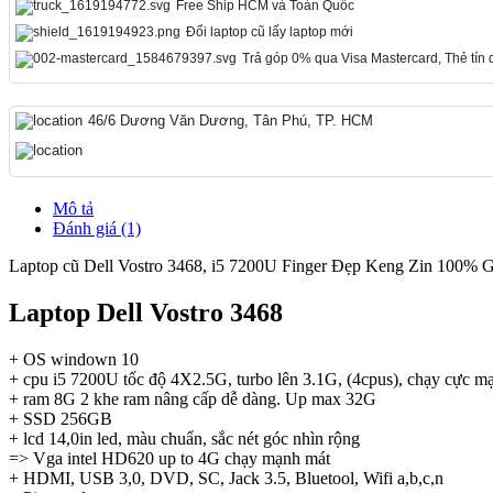
Free Ship HCM và Toàn Quốc
Đổi laptop cũ lấy laptop mới
Trả góp 0% qua Visa Mastercard, Thẻ tín
46/6 Dương Văn Dương, Tân Phú, TP. HCM
Mô tả
Đánh giá (1)
Laptop cũ Dell Vostro 3468, i5 7200U Finger Đẹp Keng Zin 100% Giá 
Laptop Dell Vostro 3468
+ OS windown 10
+ cpu i5 7200U tốc độ 4X2.5G, turbo lên 3.1G, (4cpus), chạy cực m
+ ram 8G 2 khe ram nâng cấp dễ dàng. Up max 32G
+ SSD 256GB
+ lcd 14,0in led, màu chuẩn, sắc nét góc nhìn rộng
=> Vga intel HD620 up to 4G chạy mạnh mát
+ HDMI, USB 3,0, DVD, SC, Jack 3.5, Bluetool, Wifi a,b,c,n