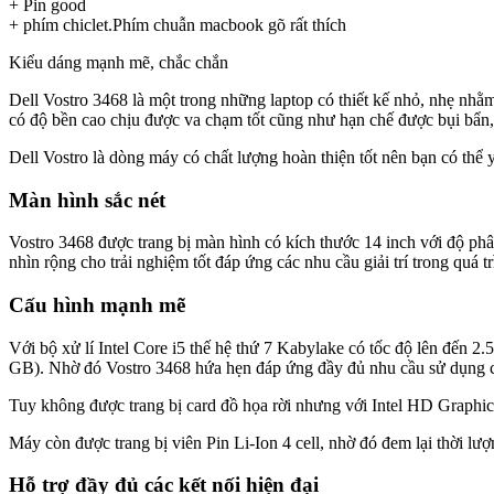
+ Pin good
+ phím chiclet.Phím chuẫn macbook gõ rất thích
Kiểu dáng mạnh mẽ, chắc chắn
Dell Vostro 3468 là một trong những laptop có thiết kế nhỏ, nhẹ nh
có độ bền cao chịu được va chạm tốt cũng như hạn chế được bụi bẩn, 
Dell Vostro là dòng máy có chất lượng hoàn thiện tốt nên bạn có thể 
Màn hình sắc nét
Vostro 3468 được trang bị màn hình có kích thước 14 inch với độ phâ
nhìn rộng cho trải nghiệm tốt đáp ứng các nhu cầu giải trí trong quá t
Cấu hình mạnh mẽ
Với bộ xử lí Intel Core i5 thế hệ thứ 7 Kabylake có tốc độ lên đến 
GB). Nhờ đó Vostro 3468 hứa hẹn đáp ứng đầy đủ nhu cầu sử dụng cũ
Tuy không được trang bị card đồ họa rời nhưng với Intel HD Graphics
Máy còn được trang bị viên Pin Li-Ion 4 cell, nhờ đó đem lại thời lượ
Hỗ trợ đầy đủ các kết nối hiện đại